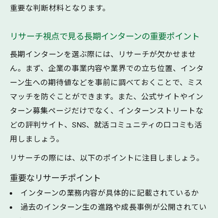
重要な判断材料となります。
複数社応募が成長に与える具体的効果
志望動機の使い分けが成長を促進する理由
リサーチ視点で見る長期インターンの重要ポイント
社会人に近づく実務経験が得られる長期インタ
長期インターンを選ぶ際には、リサーチが欠かせませ
ーン活用法
ん。まず、企業の事業内容や業界での立ち位置、インタ
長期インターンで得る実務経験と成長の実
ーン生への期待値などを事前に調べておくことで、ミス
感
マッチを防ぐことができます。また、公式サイトやイン
メーカー系長期インターンで学べる社会人
ターン募集ページだけでなく、インターンストリートな
スキル
どの評判サイト、SNS、就活コミュニティの口コミも活
コンサル長期インターンで磨く実践力とは
用しましょう。
Fintech長期インターンの成長機会を活かす
リサーチの際には、以下のポイントに注目しましょう。
方法
重要なリサーチポイント
実務経験から長期インターンで社会人力を
インターンの業務内容が具体的に記載されているか
身につける
過去のインターン生の進路や成長事例が公開されてい
長期インターンにおける継続期間と成長の関係