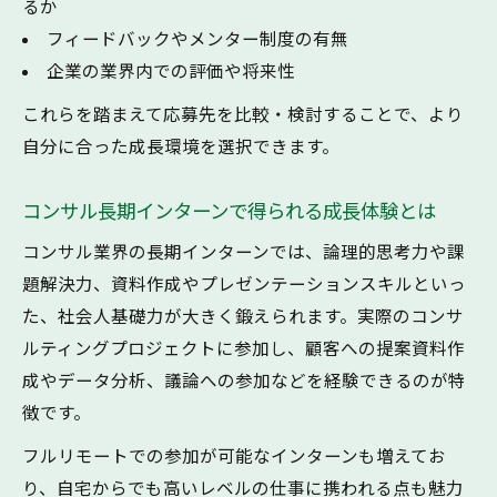
るか
性とは
フィードバックやメンター制度の有無
長期インターンの理想的な継続期間を考え
企業の業界内での評価や将来性
る
これらを踏まえて応募先を比較・検討することで、より
成長を実感するための最適な長期インター
自分に合った成長環境を選択できます。
ン期間
数ヶ月と半年超の長期インターンで何が変
コンサル長期インターンで得られる成長体験とは
わるか
コンサル業界の長期インターンでは、論理的思考力や課
週何日参加で成長が実感できる長期インタ
題解決力、資料作成やプレゼンテーションスキルといっ
ーン
た、社会人基礎力が大きく鍛えられます。実際のコンサ
継続期間と成長スピードの関係とは
ルティングプロジェクトに参加し、顧客への提案資料作
自分らしく成長できる長期インターン先の見極
成やデータ分析、議論への参加などを経験できるのが特
め方
徴です。
長期インターンで自分らしさを活かす選び
フルリモートでの参加が可能なインターンも増えてお
方
り、自宅からでも高いレベルの仕事に携われる点も魅力