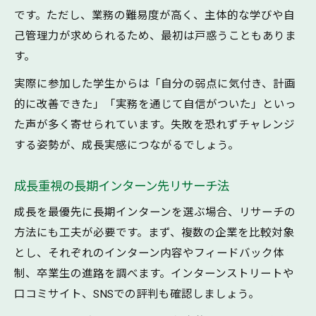
成長できる環境を見極める長期インターン
です。ただし、業務の難易度が高く、主体的な学びや自
のコツ
己管理力が求められるため、最初は戸惑うこともありま
評判やリサーチで知る長期インターンの成
す。
長環境
実際に参加した学生からは「自分の弱点に気付き、計画
ミスマッチを防ぐ長期インターン先の判断
的に改善できた」「実務を通じて自信がついた」といっ
基準
た声が多く寄せられています。失敗を恐れずチャレンジ
成長実感を得るための長期インターン企業
する姿勢が、成長実感につながるでしょう。
選び
成長重視の長期インターン先リサーチ法
成長を最優先に長期インターンを選ぶ場合、リサーチの
方法にも工夫が必要です。まず、複数の企業を比較対象
とし、それぞれのインターン内容やフィードバック体
制、卒業生の進路を調べます。インターンストリートや
口コミサイト、SNSでの評判も確認しましょう。