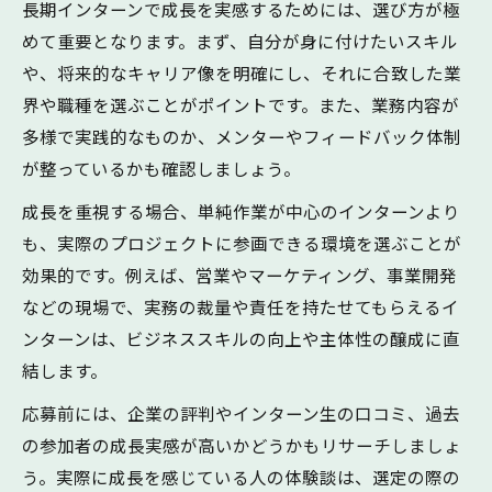
解説
長期インターンで成長を実感するためには、選び方が極
応募数は成長機会をどう広げるか
めて重要となります。まず、自分が身に付けたいスキル
や、将来的なキャリア像を明確にし、それに合致した業
最低何ヶ月が成長に効果的な長期インター
界や職種を選ぶことがポイントです。また、業務内容が
ンか
多様で実践的なものか、メンターやフィードバック体制
複数長期インターン応募がもたらす成長視
が整っているかも確認しましょう。
点
内定率と成長環境のバランスの取り方
成長を重視する場合、単純作業が中心のインターンより
も、実際のプロジェクトに参画できる環境を選ぶことが
効率よく成長したいなら長期インターンの応募
効果的です。例えば、営業やマーケティング、事業開発
戦略を
などの現場で、実務の裁量や責任を持たせてもらえるイ
長期インターンで効率よく成長する応募ポ
ンターンは、ビジネススキルの向上や主体性の醸成に直
イント
結します。
戦略的応募で成長を最大化する長期インタ
応募前には、企業の評判やインターン生の口コミ、過去
ーン活用
の参加者の成長実感が高いかどうかもリサーチしましょ
フルリモート長期インターンの成長メリッ
う。実際に成長を感じている人の体験談は、選定の際の
ト